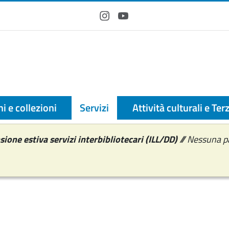
Instagram
YouTube
i e collezioni
Servizi
Attività culturali e Te
ione estiva servizi interbibliotecari (ILL/DD)
/// Nessuna p