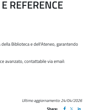
A E REFERENCE
ca della Biblioteca e dell'Ateneo, garantendo
nce avanzato, contattabile via email:
Ultimo aggiornamento:
24/04/2026
FACEBOOK
(apre una nuova finestra)
X
(apre una nuova finestr
LINKEDIN
(apre una nuova fi
Share: