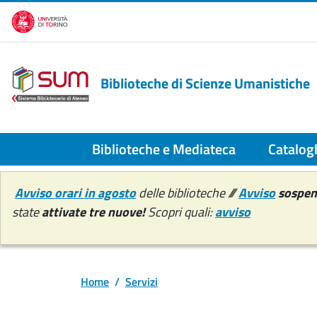
Salta al contenuto principale
Biblioteche di Scienze Umanistiche
Biblioteche e Mediateca
Catalogh
Avviso orari in agosto
delle biblioteche ///
Avviso
sospens
state
attivate tre nuove!
Scopri quali:
avviso
Home
Servizi