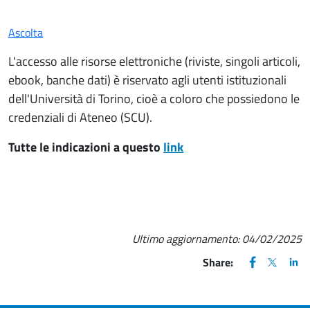
Ascolta
L'accesso alle risorse elettroniche (riviste, singoli articoli,
ebook, banche dati) è riservato agli utenti istituzionali
dell'Università di Torino, cioè a coloro che possiedono le
credenziali di Ateneo (SCU).
Tutte le indicazioni a questo
link
Ultimo aggiornamento:
04/02/2025
FACEBOOK
(apre una nu
X
(apre un
LIN
(ap
Share: