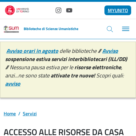
Salta al contenuto principale
MYUNITO
Instagram
YouTube
Biblioteche di Scienze Umanistiche
Avviso orari in agosto
delle biblioteche ///
Avviso
sospensione estiva servizi interbibliotecari (ILL/DD)
/// Nessuna pausa estiva per le
risorse elettroniche
,
anzi...ne sono state
attivate tre nuove!
Scopri quali:
avviso
Home
Servizi
ACCESSO ALLE RISORSE DA CASA