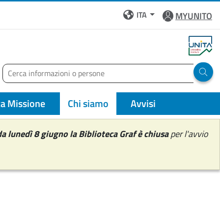
ITA
MYUNITO
Cerca
Run 
rza Missione
Chi siamo
Avvisi
da lunedì 8
giugno la Biblioteca Graf è chiusa
per l'avvio