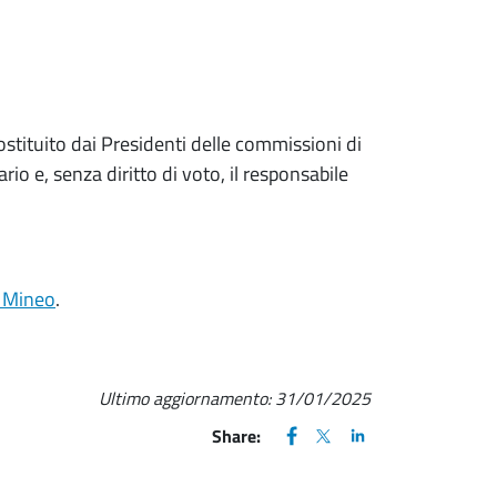
 costituito dai Presidenti delle commissioni di
io e, senza diritto di voto, il responsabile
 Mineo
.
Ultimo aggiornamento:
31/01/2025
FACEBOOK
(apre una nuova finestra)
X
(apre una nuova finestr
LINKEDIN
(apre una nuova fi
Share: